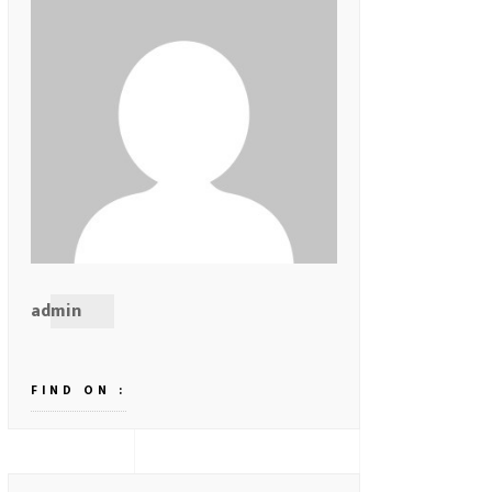
admin
FIND ON :