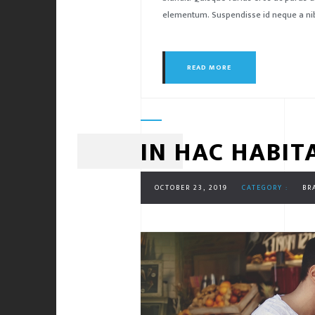
elementum. Suspendisse id neque a nibh
READ MORE
IN HAC HABIT
OCTOBER 23, 2019
CATEGORY :
BR