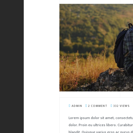
ADMIN
2 COMMENT
332 VIEWS
Lorem ipsum dolor sit amet, consectetu
dolor. Proin eu ultrices libero. Curabi
blandit. Quisque varius eros ac purus d