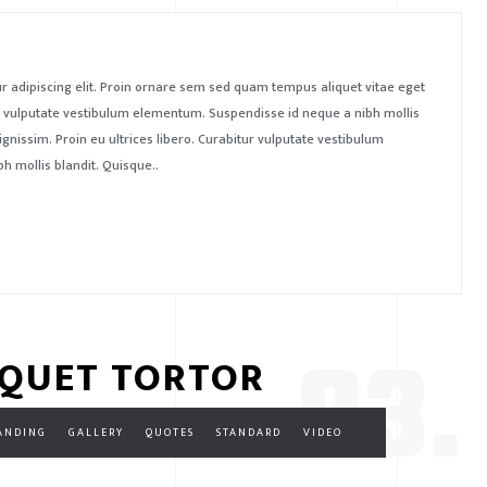
r adipiscing elit. Proin ornare sem sed quam tempus aliquet vitae eget
tur vulputate vestibulum elementum. Suspendisse id neque a nibh mollis
ignissim. Proin eu ultrices libero. Curabitur vulputate vestibulum
 mollis blandit. Quisque..
03.
IQUET TORTOR
ANDING
GALLERY
QUOTES
STANDARD
VIDEO