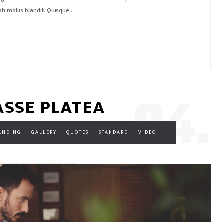
 mollis blandit. Quisque..
04.
ASSE PLATEA
ANDING
GALLERY
QUOTES
STANDARD
VIDEO