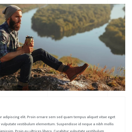
r adipiscing elit. Proin ornare sem sed quam tempus aliquet vitae eget
tur vulputate vestibulum elementum. Suspendisse id neque a nibh mollis
ignissim. Proin eu ultrices libero. Curabitur vulputate vestibulum