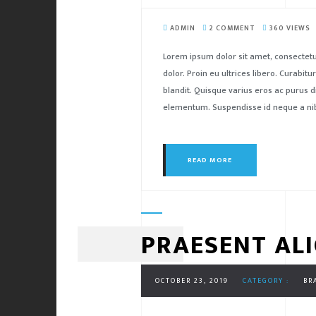
ADMIN
2 COMMENT
360 VIEWS
Lorem ipsum dolor sit amet, consectetu
dolor. Proin eu ultrices libero. Curabi
blandit. Quisque varius eros ac purus d
elementum. Suspendisse id neque a nibh
READ MORE
PRAESENT AL
OCTOBER 23, 2019
CATEGORY :
BR