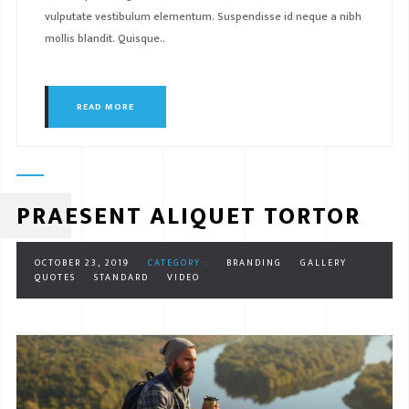
vulputate vestibulum elementum. Suspendisse id neque a nibh
mollis blandit. Quisque..
READ MORE
PRAESENT ALIQUET TORTOR
OCTOBER 23, 2019
CATEGORY :
BRANDING
GALLERY
QUOTES
STANDARD
VIDEO